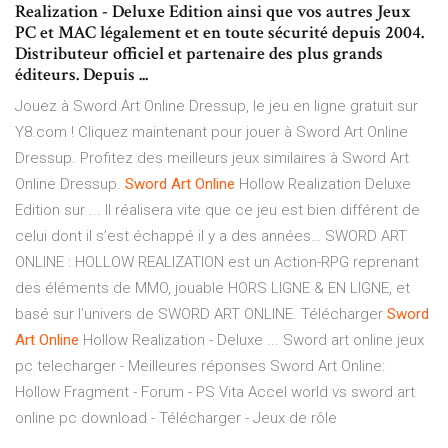
Realization - Deluxe Edition ainsi que vos autres Jeux
PC et MAC légalement et en toute sécurité depuis 2004.
Distributeur officiel et partenaire des plus grands
éditeurs. Depuis ...
Jouez à Sword Art Online Dressup, le jeu en ligne gratuit sur
Y8.com ! Cliquez maintenant pour jouer à Sword Art Online
Dressup. Profitez des meilleurs jeux similaires à Sword Art
Online Dressup.
Sword
Art
Online
Hollow Realization Deluxe
Edition sur ... Il réalisera vite que ce jeu est bien différent de
celui dont il s’est échappé il y a des années… SWORD ART
ONLINE : HOLLOW REALIZATION est un Action-RPG reprenant
des éléments de MMO, jouable HORS LIGNE & EN LIGNE, et
basé sur l’univers de SWORD ART ONLINE. Télécharger
Sword
Art
Online
Hollow Realization - Deluxe ... Sword art online jeux
pc telecharger - Meilleures réponses Sword Art Online:
Hollow Fragment - Forum - PS Vita Accel world vs sword art
online pc download - Télécharger - Jeux de rôle